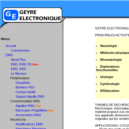
GEYRE ELECTRONIQ
PRINCIPALES ACTIVIT
Menu:
Accueil
Neurologie
Coordonnées
Médecine physiqu
EMG
Myo6 Plus
Rhumatologie
EMG 2500 CN
New
Explorations
EMG 3000
fonctionnelles
Le Myosys
Urologie
Péripheriques
VisualStim
Gynécologie
Moniteur PEV
Rééducation
Casque Auditif
Support Aiguille EMG
Consommables EMG
THEMES DE RECHER
Aiguilles EMG
Maj
Electronique, informati
Electrodes Prégélifiées
Maj
matériel proposé à la ve
Accessoires EMG
nos appareils demeurent
originales qui les renden
Recherche
Amplificateurs EMG
APPLICATIONS / UTIL
Stimulateur Electrique