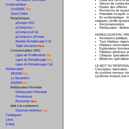
Etude des nerfs et d
Vitesse de conduction
Urodynamique
Etudes des réflexes
Uro2500C
Maj
Recherche de myast
Quick Débit
Potentiels évoqués so
En urodynamique : inv
Periphériques
statiques, profils dynami
µPompe H2O
Rectomanométrie
µCompress I
Rééducation : Biofeed
µCompressII Vp
HOMOLOGATION / R
µCompress µPompe
Assistance publique,
Module Remplissage Co2
Tous hôpitaux régio
Hôpitaux universitai
Table d'examen
New
Explorations fonction
Consommables URO
Hôpitaux généraux pu
Ligne de Profilométrie
Maj
Cliniques spécialisée
Médecins spécialiste
Ligne de Remplissage
Maj
Ligne de Remplissage Co2
LE MOT DU RESPONS
Rééducation
Conception, fabrication,
du système nerveux cen
BR2000
Maj
systèmes incluent une i
Le Myomètre
ES2000
Maj
Rééducation Périnéale
Rééducation Périnéale
Périnéomax
Rectomax
New
Aide à la continence
Obtumax Antérieur
Maj
Catalogues
Liens
E Mail