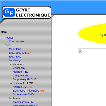
Menu:
Syst
Accueil
Coordonnées
EMG
Myo6 Plus
EMG 2500 CN
New
EMG 3000
Le Myosys
Péripheriques
VisualStim
Moniteur PEV
Casque Auditif
Support Aiguille EMG
Consommables EMG
Aiguilles EMG
Maj
Electrodes Prégélifiées
Maj
Accessoires EMG
Recherche
Amplificateurs EMG
Stimulateur Electrique