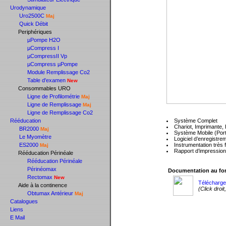
Urodynamique
Uro2500C
Maj
Quick Débit
Periphériques
µPompe H2O
µCompress I
µCompressII Vp
µCompress µPompe
Module Remplissage Co2
Table d'examen
New
Consommables URO
Ligne de Profilométrie
Maj
Ligne de Remplissage
Maj
Ligne de Remplissage Co2
Principales caracteri
Rééducation
Système Complet
Chariot, Imprimante,
BR2000
Maj
Système Mobile (Port
Le Myomètre
Logiciel d’enregist
ES2000
Instrumentation très
Maj
Rapport d’impression
Rééducation Périnéale
Rééducation Périnéale
Documentation
Périnéomax
Documentation au for
Rectomax
New
Télécharge
Aide à la continence
(Click droit
Obtumax Antérieur
Maj
Catalogues
Liens
E Mail